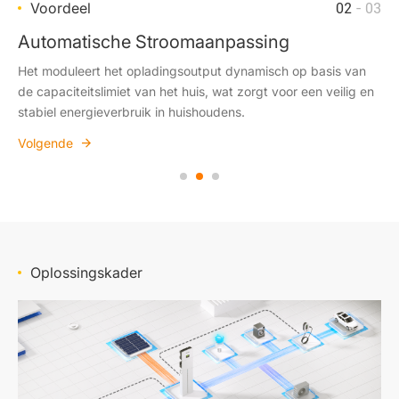
Voordeel
Voordeel
Voordeel
01
02
03
- 03
- 03
- 03
Opladen in Groene en ECO-modi Verhogen
Automatische Stroomaanpassing
Universele Connectiviteit
Maakt versneld opladen gedurende een bepaalde tijd
Het moduleert het opladingsoutput dynamisch op basis van
Ondersteunt OCPP, Modbus TCP/RTU en Open API, waardoor
mogelijk, met gebruik van goedkope elektriciteit of efficiënt
de capaciteitslimiet van het huis, wat zorgt voor een veilig en
naadloze integratie mogelijk is met apparaten en platforms
tegemoet te komen aan spoedeisende reisbehoeften.
stabiel energieverbruik in huishoudens.
van derden voor flexibele energiebeheer.
Volgende
Volgende
Volgende
Oplossingskader