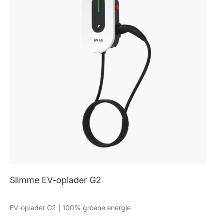
X1-FIT G4
3-7.5kW | AC-gekoppeld